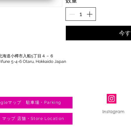
数量
今す
北海道小樽市入船5丁目４－６
Irifune 5-4-6 Otaru, Hokkaido Japan
gleマップ 駐車場・Parking
Instagram
e マップ 店舗・Store Location