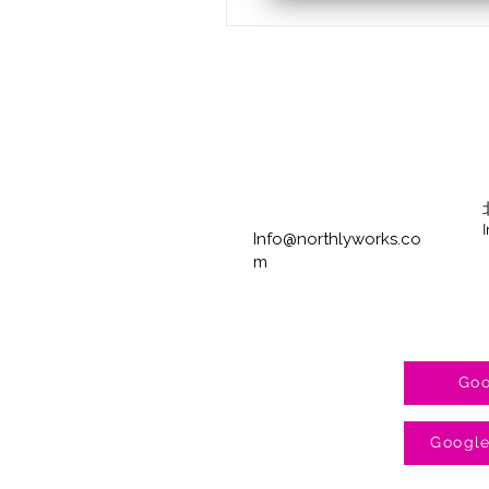
Info@northlyworks.co
m
Goo
Googl