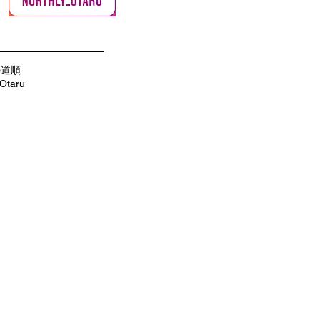
の道順
 Otaru