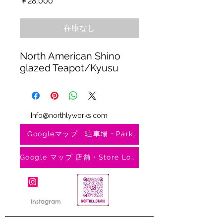
価
￥28,000
格
在庫なし
North American Shino
glazed Teapot/Kyusu
Info@northlyworks.com
Googleマップ 駐車場・Parking
Google マップ 店舗・Store Location
Instagram